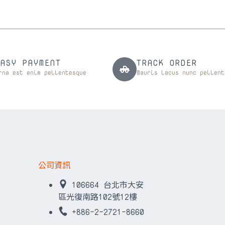
EASY PAYMENT
TRACK ORDER
rna est enim pellentesque
Mauris lacus nunc pellent
公司資訊
106664 台北市大安
區光復南路102號12樓
+886-2-2721-8660