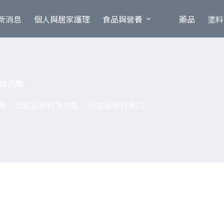
新消息
個人與居家護理
食品與營養
藥品
塗料
萄糖酸内酯
商
,
化妝品原料及功能
,
化妝品原料進口
,