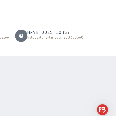
HAVE QUESTIONS?
esque
Vulputate enim quis sollicitudin
詢價清