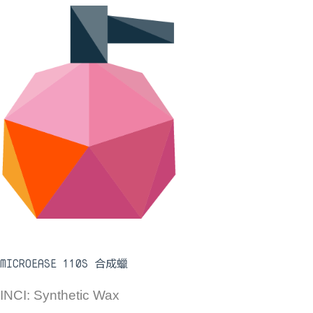
MICROEASE 110S 合成蠟
INCI: Synthetic Wax