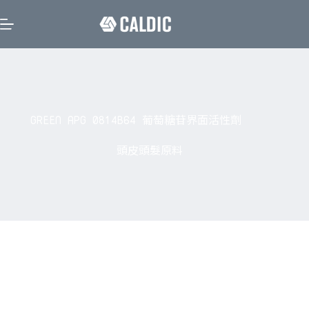
GREEN APG 0814B64 葡萄糖苷界面活性劑
頭皮頭髮原料