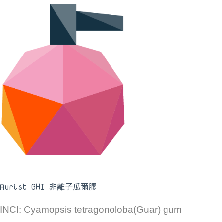
Aurist GHI 非離子瓜爾膠
INCI: Cyamopsis tetragonoloba(Guar) gum