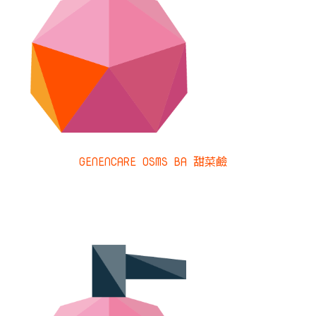
GENENCARE OSMS BA 甜菜鹼