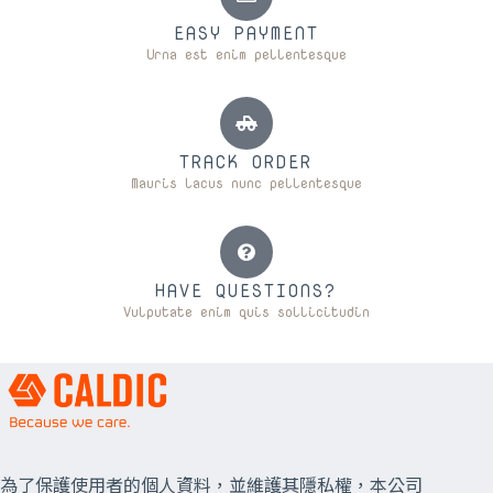
EASY PAYMENT
Urna est enim pellentesque
TRACK ORDER
Mauris lacus nunc pellentesque
HAVE QUESTIONS?
Vulputate enim quis sollicitudin
為了保護使用者的個人資料，並維護其隱私權，本公司