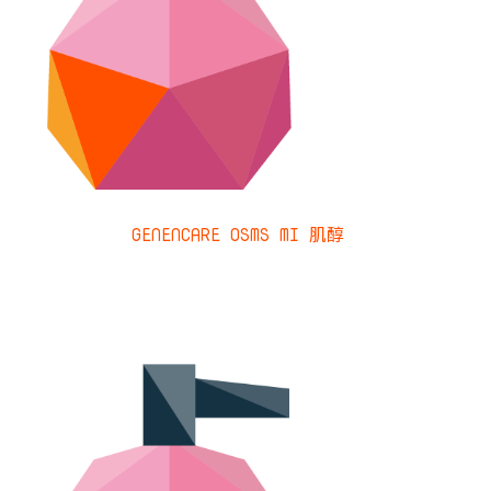
GENENCARE OSMS MI 肌醇