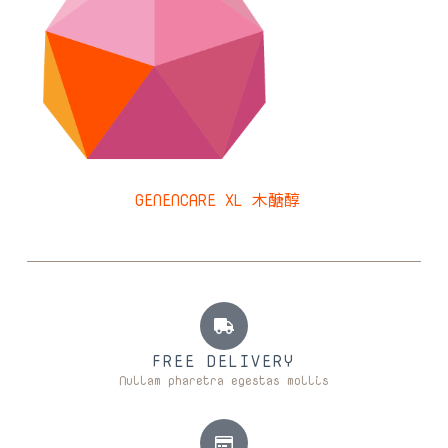
GENENCARE XL 木醣醇
FREE DELIVERY
Nullam pharetra egestas mollis