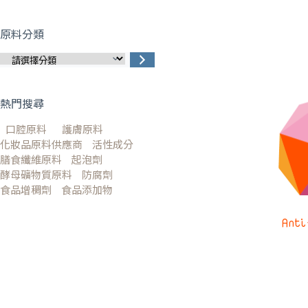
原料分類
熱門搜尋
口腔原料
護膚原料
化妝品原料供應商
活性成分
膳食纖維原料
起泡劑
酵母礦物質原料
防腐劑
食品增稠劑
食品添加物
Ant