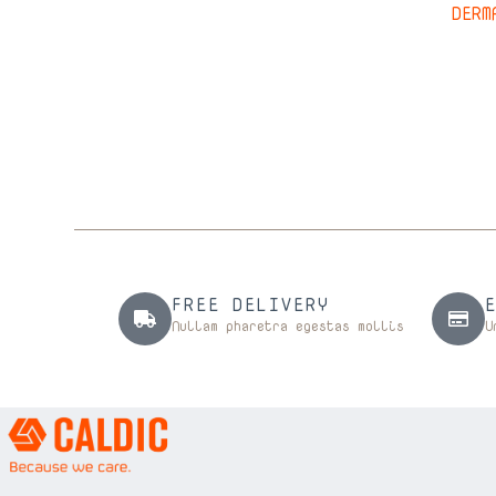
DER
FREE DELIVERY
Nullam pharetra egestas mollis
U