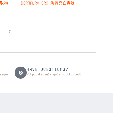
提取物
DERMALRX SRC 角質亮白寡肽
7
HAVE QUESTIONS?
esque
Vulputate enim quis sollicitudin