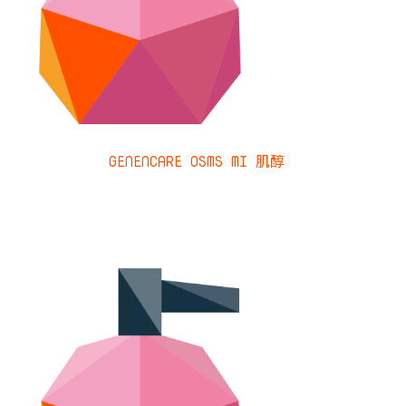
GENENCARE OSMS MI 肌醇