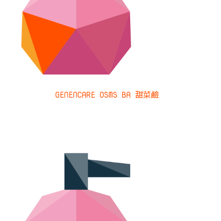
GENENCARE OSMS BA 甜菜鹼