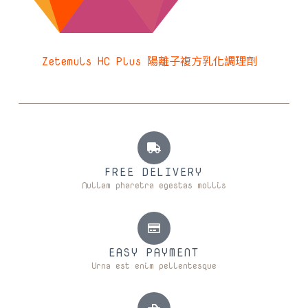
Zetemuls HC Plus 陽離子複方乳化調理劑
FREE DELIVERY
Nullam pharetra egestas mollis
EASY PAYMENT
Urna est enim pellentesque