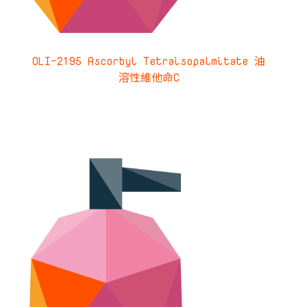
OLI-2195 Ascorbyl Tetraisopalmitate 油
溶性維他命C