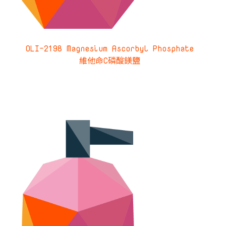
OLI-2198 Magnesium Ascorbyl Phosphate
維他命C磷酸鎂鹽