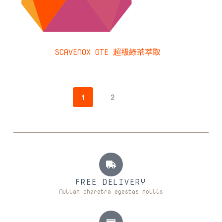
SCAVENOX GTE 超級綠茶萃取
1
2
FREE DELIVERY
Nullam pharetra egestas mollis