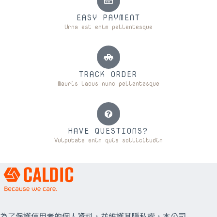
EASY PAYMENT
Urna est enim pellentesque
TRACK ORDER
Mauris lacus nunc pellentesque
HAVE QUESTIONS?
Vulputate enim quis sollicitudin
為了保護使用者的個人資料，並維護其隱私權，本公司