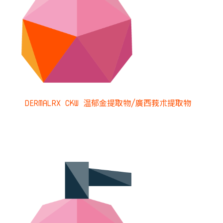
DERMALRX CKW 温郁金提取物/廣西莪朮提取物